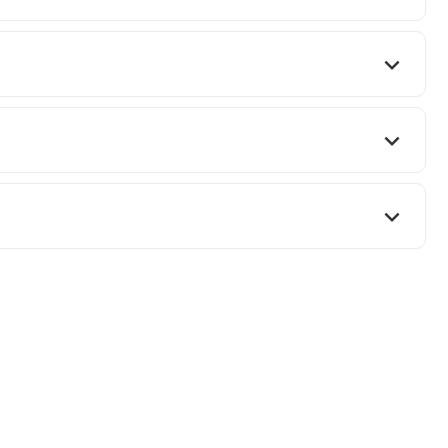


