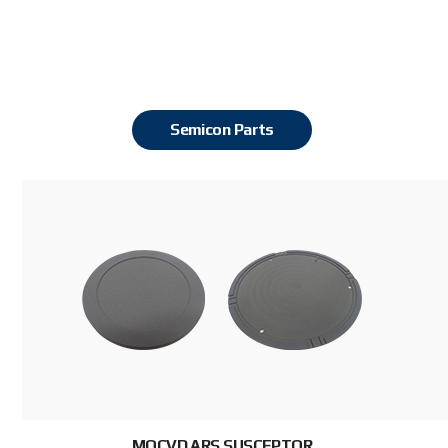
Semicon Parts
MOCVD ARS SUSCEPTOR