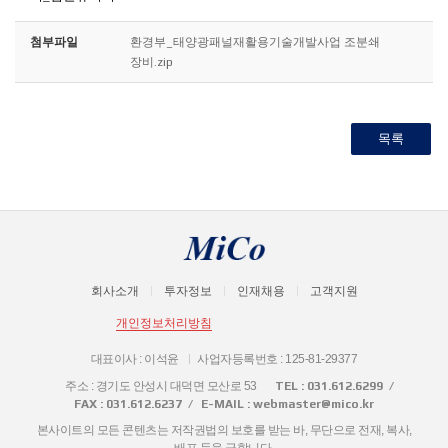
첨부파일
환경부_태양광패널재활용기술개발사업 조분쇄
장비.zip
목록
회사소개
투자정보
인재채용
고객지원
개인정보처리방침
대표이사 : 이석윤
사업자등록번호 : 125-81-29377
주소 : 경기도 안성시 대덕면 모산로 53
TEL : 031.612.6299
FAX : 031.612.6237
E-MAIL : webmaster@mico.kr
본사이트의 모든 콘텐츠는 저작권법의 보호를 받는 바, 무단으로 전재, 복사,