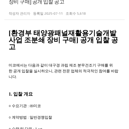
장비 구매] 공개 입찰 공고
작성자
관리자
등록일
2025-07-11
조회수
5,618
[환경부 태양광패널재활용기술개발
사업 조분쇄 장비 구매] 공개 입찰 공
고
미코에서는 다음과 같이 대구경 과립 제조 분무건조기 구매를 위
한 공개 입찰을 실시하오니, 관련 전문 업체의 적극적인 참여를 바랍
니다.
1. 입찰 개요
○ 수요기관 : ㈜미코
○ 계약방법 : 일반경쟁입찰
○ 수량 및 단위 : 1 set